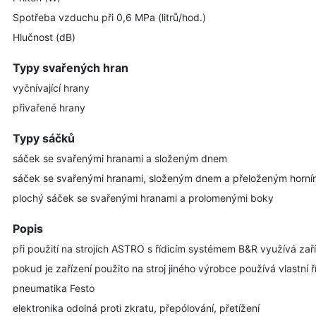
Spotřeba vzduchu při 0,6 MPa (litrů/hod.)
Hlučnost (dB)
Typy svařených hran
vyčnívající hrany
přivařené hrany
Typy sáčků
sáček se svařenými hranami a složeným dnem
sáček se svařenými hranami, složeným dnem a přeloženým horní
plochý sáček se svařenými hranami a prolomenými boky
Popis
při použití na strojích ASTRO s řídicím systémem B&R využívá zaříze
pokud je zařízení použito na stroj jiného výrobce používá vlastní ř
pneumatika Festo
elektronika odolná proti zkratu, přepólování, přetížení