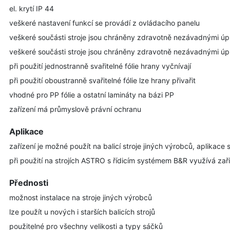
el. krytí IP 44
veškeré nastavení funkcí se provádí z ovládacího panelu
veškeré součásti stroje jsou chráněny zdravotně nezávadnými ú
veškeré součásti stroje jsou chráněny zdravotně nezávadnými ú
při použití jednostranně svařitelné fólie hrany vyčnívají
při použití oboustranně svařitelné fólie lze hrany přivařit
vhodné pro PP fólie a ostatní lamináty na bázi PP
zařízení má průmyslově právní ochranu
Aplikace
zařízení je možné použít na balicí stroje jiných výrobců, aplikace
při použití na strojích ASTRO s řídicím systémem B&R využívá zaříze
Přednosti
možnost instalace na stroje jiných výrobců
lze použít u nových i starších balicích strojů
použitelné pro všechny velikosti a typy sáčků