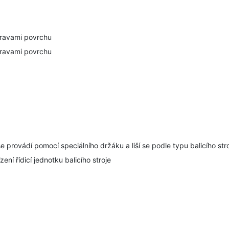
pravami povrchu
pravami povrchu
 se provádí pomocí speciálního držáku a liší se podle typu balicího st
ní řídicí jednotku balicího stroje