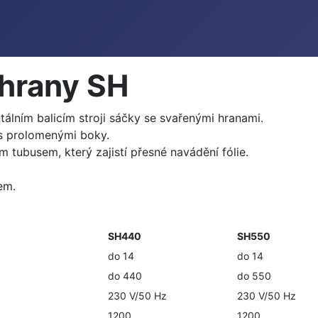
 hrany SH
tálním balicím stroji sáčky se svařenými hranami.
y s prolomenými boky.
m tubusem, který zajistí přesné navádění fólie.
em.
SH440
SH550
do 14
do 14
do 440
do 550
230 V/50 Hz
230 V/50 Hz
1200
1200