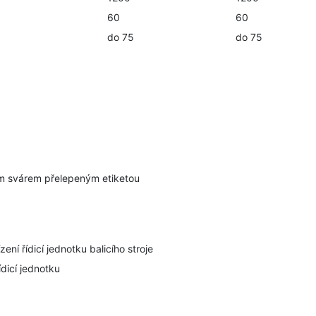
60
60
do 75
do 75
m svárem přelepeným etiketou
ní řídicí jednotku balicího stroje
ídicí jednotku