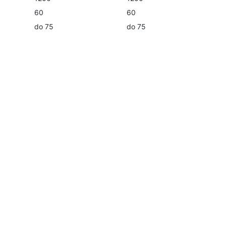
60
60
do 75
do 75