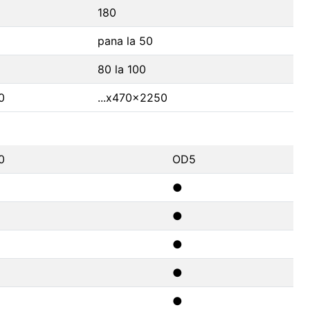
180
pana la 50
80 la 100
0
...x470x2250
0
OD5
●
●
●
●
●