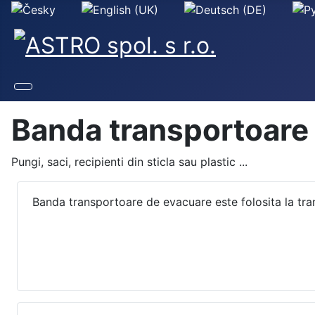
Selectați limba dvs
Banda transportoare
Pungi, saci, recipienti din sticla sau plastic ...
Banda transportoare de evacuare este folosita la tran